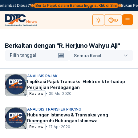
erlambat Dibuat?
Berita Pajak dalam Bahasa Inggris, Klik di Sini
Bukan Pem
ID
Berkaitan dengan "
R. Herjuno Wahyu Aji
"
Pilih tanggal
Semua Kanal
ANALISIS PAJAK
Implikasi Pajak Transaksi Elektronik terhadap
Perjanjian Perdagangan
Review
•
09 Mei 2020
ANALISIS TRANSFER PRICING
Hubungan Istimewa & Transaksi yang
Dipengaruhi Hubungan Istimewa
Review
•
17 Apr 2020