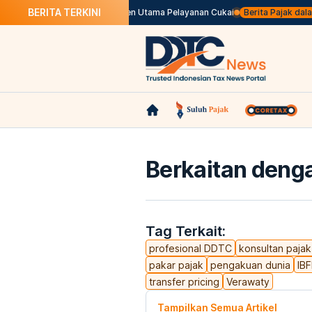
BERITA TERKINI
n Listrik
Mengenal Dokumen Utama Pelayanan Cukai
Berita Pajak dalam B
Berkaitan denga
Tag Terkait:
profesional DDTC
konsultan pajak
pakar pajak
pengakuan dunia
IB
transfer pricing
Verawaty
Tampilkan Semua Artikel