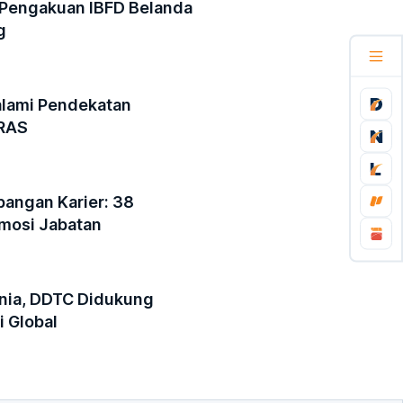
 Pengakuan IBFD Belanda
g
alami Pendekatan
IRAS
ngan Karier: 38
omosi Jabatan
nia, DDTC Didukung
i Global