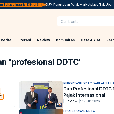
ahasa Inggris, Klik di Sini
DJP: Penundaan Pajak Marketplace Tak Ubah Su
Berita
Literasi
Review
Komunitas
Data & Alat
Per
n "
profesional DDTC
"
REPORTASE DDTC DARI AUSTRI
Dua Profesional DDTC 
Pajak Internasional
FD
Review
•
17 Jun 2026
PROFESIONAL DDTC