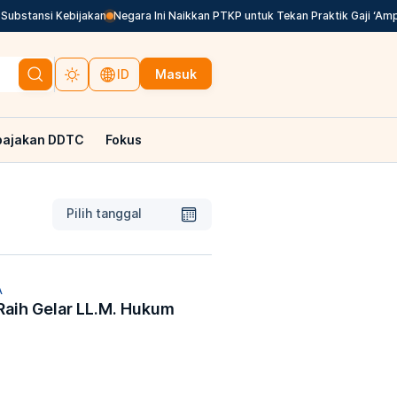
bstansi Kebijakan
Negara Ini Naikkan PTKP untuk Tekan Praktik Gaji ‘Amplo
Masuk
ID
pajakan DDTC
Fokus
Pilih tanggal
A
Raih Gelar LL.M. Hukum