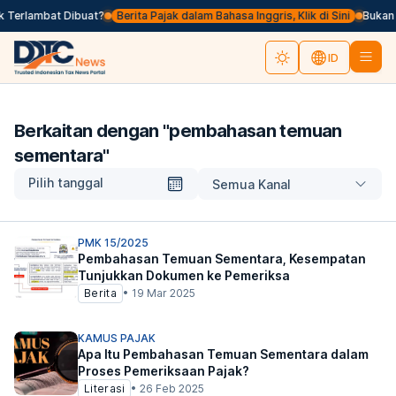
k Terlambat Dibuat?
Berita Pajak dalam Bahasa Inggris, Klik di Sini
Bukan 
ID
Berkaitan dengan "
pembahasan temuan
sementara
"
Pilih tanggal
Semua Kanal
PMK 15/2025
Pembahasan Temuan Sementara, Kesempatan
Tunjukkan Dokumen ke Pemeriksa
Berita
•
19 Mar 2025
KAMUS PAJAK
Apa Itu Pembahasan Temuan Sementara dalam
Proses Pemeriksaan Pajak?
Literasi
•
26 Feb 2025