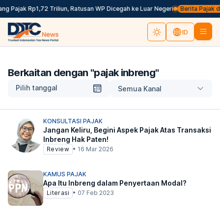
g Pajak Rp1,72 Triliun, Ratusan WP Dicegah ke Luar Negeri
Berita Pajak da
ID
Berkaitan dengan "
pajak inbreng
"
Pilih tanggal
Semua Kanal
KONSULTASI PAJAK
Jangan Keliru, Begini Aspek Pajak Atas Transaksi
Inbreng Hak Paten!
Review
•
16 Mar 2026
KAMUS PAJAK
Apa Itu Inbreng dalam Penyertaan Modal?
Literasi
•
07 Feb 2023