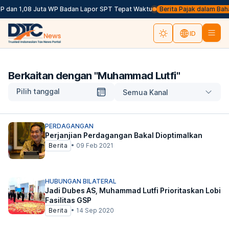
P dan 1,08 Juta WP Badan Lapor SPT Tepat Waktu
Berita Pajak dalam Bahasa
ID
Berkaitan dengan "
Muhammad Lutfi
"
Pilih tanggal
Semua Kanal
PERDAGANGAN
Perjanjian Perdagangan Bakal Dioptimalkan
Berita
•
09 Feb 2021
HUBUNGAN BILATERAL
Jadi Dubes AS, Muhammad Lutfi Prioritaskan Lobi
Fasilitas GSP
Berita
•
14 Sep 2020