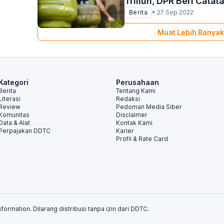
Triliun, DPR Beri Catat
Berita
•
27 Sep 2022
Muat Lebih Banyak
Kategori
Perusahaan
Berita
Tentang Kami
Literasi
Redaksi
Review
Pedoman Media Siber
Komunitas
Disclaimer
Data & Alat
Kontak Kami
Perpajakan DDTC
Karier
Profil & Rate Card
formation. Dilarang distribusi tanpa izin dari DDTC.