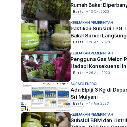
Rumah Bakal Diperban
Berita
•
13 Okt 2023
KEBIJAKAN PEMERINTAH
Pastikan Subsidi LPG 
Bakal Survei Langsung
Berita
•
26 Agu 2023
KEBIJAKAN PEMERINTAH
Pengguna Gas Melon Per
Hadapi Konsekuensi In
Berita
•
26 Agu 2023
SUBSIDI ENERGI
Ada Elpiji 3 Kg di Dap
Sri Mulyani
Berita
•
17 Apr 2023
KEBIJAKAN PEMERINTAH
Subsidi BBM dan Listr