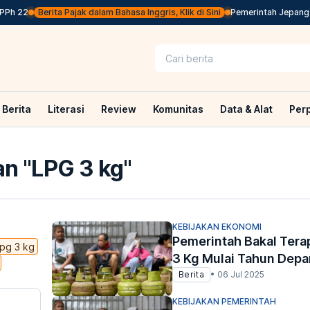
 22
Berita Pajak dalam Bahasa Inggris, Klik di Sini
Pemerintah Jepang Baka
Berita
Literasi
Review
Komunitas
Data & Alat
Per
n "
LPG 3 kg
"
KEBIJAKAN EKONOMI
Pemerintah Bakal Tera
lpg 3 kg
3 Kg Mulai Tahun Depa
Berita
•
06 Jul 2025
KEBIJAKAN PEMERINTAH