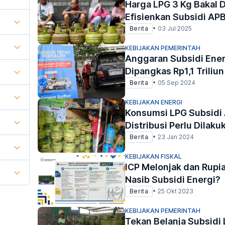
Harga LPG 3 Kg Bakal 
Efisienkan Subsidi AP
Berita
•
03 Jul 2025
KEBIJAKAN PEMERINTAH
Anggaran Subsidi Ener
Dipangkas Rp1,1 Triliun
Berita
•
05 Sep 2024
KEBIJAKAN ENERGI
Konsumsi LPG Subsidi
Distribusi Perlu Dilaku
Berita
•
23 Jan 2024
KEBIJAKAN FISKAL
ICP Melonjak dan Rup
Nasib Subsidi Energi?
Berita
•
25 Okt 2023
KEBIJAKAN PEMERINTAH
Tekan Belanja Subsidi 