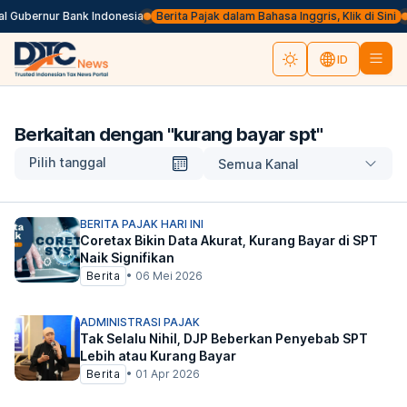
l Gubernur Bank Indonesia
Berita Pajak dalam Bahasa Inggris, Klik di Sini
ID
Berkaitan dengan "
kurang bayar spt
"
Pilih tanggal
Semua Kanal
BERITA PAJAK HARI INI
Coretax Bikin Data Akurat, Kurang Bayar di SPT
Naik Signifikan
Berita
•
06 Mei 2026
ADMINISTRASI PAJAK
Tak Selalu Nihil, DJP Beberkan Penyebab SPT
Lebih atau Kurang Bayar
Berita
•
01 Apr 2026