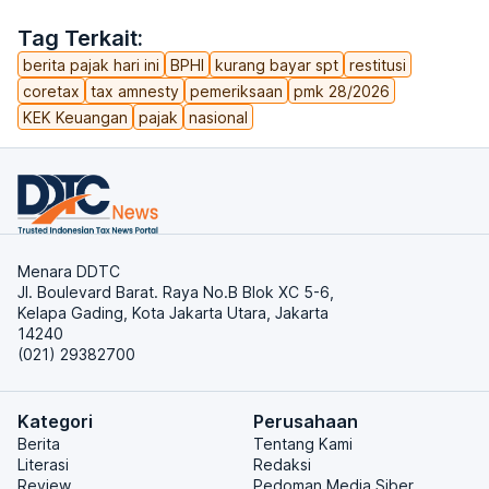
Tag Terkait:
berita pajak hari ini
BPHI
kurang bayar spt
restitusi
coretax
tax amnesty
pemeriksaan
pmk 28/2026
KEK Keuangan
pajak
nasional
Menara DDTC
Jl. Boulevard Barat. Raya No.B Blok XC 5-6,
Kelapa Gading, Kota Jakarta Utara, Jakarta
14240
(021) 29382700
Kategori
Perusahaan
Berita
Tentang Kami
Literasi
Redaksi
Review
Pedoman Media Siber