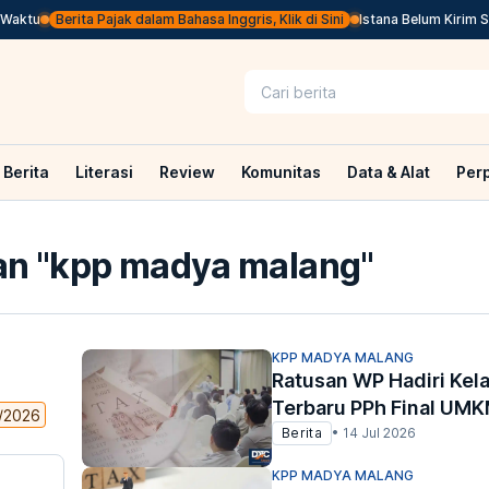
aktu
Berita Pajak dalam Bahasa Inggris, Klik di Sini
Istana Belum Kirim Su
Berita
Literasi
Review
Komunitas
Data & Alat
Per
n "
kpp madya malang
"
KPP MADYA MALANG
Ratusan WP Hadiri Kela
Terbaru PPh Final UM
/2026
Berita
•
14 Jul 2026
KPP MADYA MALANG