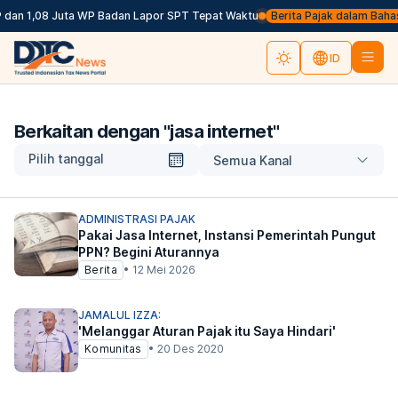
 dan 1,08 Juta WP Badan Lapor SPT Tepat Waktu
Berita Pajak dalam Bahasa 
ID
Berkaitan dengan "
jasa internet
"
Pilih tanggal
Semua Kanal
ADMINISTRASI PAJAK
Pakai Jasa Internet, Instansi Pemerintah Pungut
PPN? Begini Aturannya
Berita
•
12 Mei 2026
JAMALUL IZZA:
'Melanggar Aturan Pajak itu Saya Hindari'
Komunitas
•
20 Des 2020