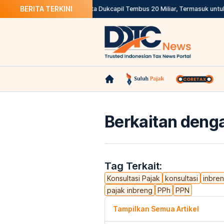
BERITA TERKINI
han Layanan Impor
Akses Data Dukcapil Tembus 20 Miliar, Termasuk untuk 
Berkaitan denga
Tag Terkait:
Konsultasi Pajak
konsultasi
inbre
pajak inbreng
PPh
PPN
Tampilkan Semua Artikel