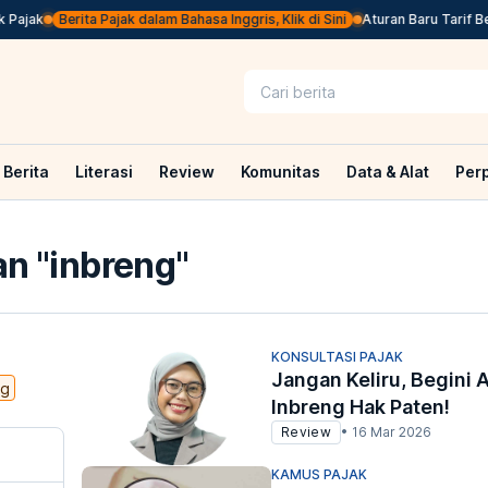
Pajak
Berita Pajak dalam Bahasa Inggris, Klik di Sini
Aturan Baru Tarif Bea
Berita
Literasi
Review
Komunitas
Data & Alat
Per
n "
inbreng
"
KONSULTASI PAJAK
Jangan Keliru, Begini 
ng
Inbreng Hak Paten!
Review
•
16 Mar 2026
KAMUS PAJAK