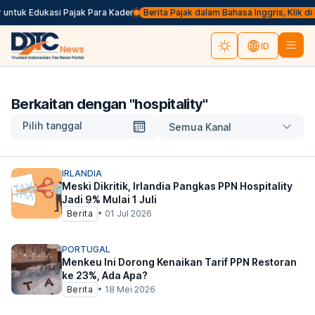
ntuk Edukasi Pajak Para Kader
Berita Pajak dalam Bahasa Inggris, Klik di S
ID
Berkaitan dengan "
hospitality
"
Pilih tanggal
Semua Kanal
IRLANDIA
Meski Dikritik, Irlandia Pangkas PPN Hospitality
Jadi 9% Mulai 1 Juli
Berita
•
01 Jul 2026
PORTUGAL
Menkeu Ini Dorong Kenaikan Tarif PPN Restoran
ke 23%, Ada Apa?
Berita
•
18 Mei 2026