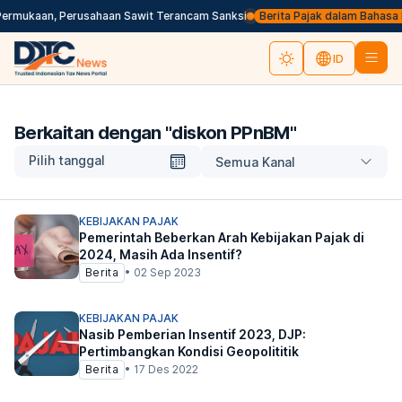
ermukaan, Perusahaan Sawit Terancam Sanksi
Berita Pajak dalam Bahasa Ingg
ID
Berkaitan dengan "
diskon PPnBM
"
Pilih tanggal
Semua Kanal
KEBIJAKAN PAJAK
Pemerintah Beberkan Arah Kebijakan Pajak di
2024, Masih Ada Insentif?
Berita
•
02 Sep 2023
KEBIJAKAN PAJAK
Nasib Pemberian Insentif 2023, DJP:
Pertimbangkan Kondisi Geopolititik
Berita
•
17 Des 2022