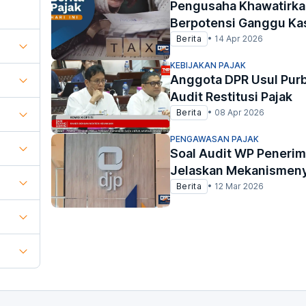
Pengusaha Khawatirkan
Berpotensi Ganggu Ka
Berita
•
14 Apr 2026
KEBIJAKAN PAJAK
Anggota DPR Usul Purb
Audit Restitusi Pajak
Berita
•
08 Apr 2026
PENGAWASAN PAJAK
Soal Audit WP Penerim
Jelaskan Mekanismen
Berita
•
12 Mar 2026