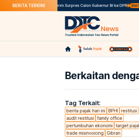
BERITA TERKINI
 Tepat Waktu
Istana Belum Kirim Surpres Calon Gubernur BI ke DPR
Berita 
Berkaitan denga
Tag Terkait:
berita pajak hari ini
BPHI
restitusi
audit restitusi
family office
pertumbuhan ekonomi
target paja
trade misinvoicing
Gibran