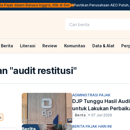
Pajak dalam Bahasa Inggris, Klik di Sini
Pastikan Perusahaan AEO Patuh, DJ
Berita
Literasi
Review
Komunitas
Data & Alat
Per
n "
audit restitusi
"
ADMINISTRASI PAJAK
DJP Tunggu Hasil Aud
untuk Lakukan Perbaik
Berita
•
07 Jun 2026
k
BERITA PAJAK HARI INI