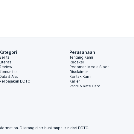
Kategori
Perusahaan
Berita
Tentang Kami
Literasi
Redaksi
Review
Pedoman Media Siber
Komunitas
Disclaimer
Data & Alat
Kontak Kami
Perpajakan DDTC
Karier
Profil & Rate Card
formation. Dilarang distribusi tanpa izin dari DDTC.