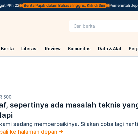
ut PPh 22
Berita Pajak dalam Bahasa Inggris, Klik di Sini
Pemerintah Jepan
Berita
Literasi
Review
Komunitas
Data & Alat
Per
R 500
f, sepertinya ada masalah teknis yan
dapi
kami sedang memperbaikinya. Silakan coba lagi nanti
ali ke halaman depan