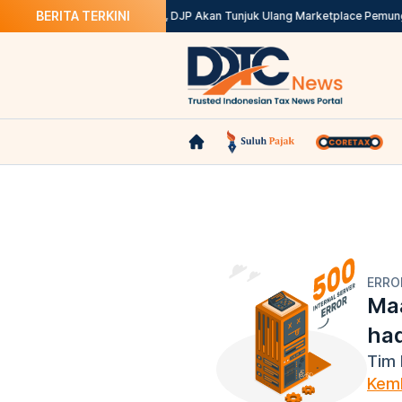
BERITA TERKINI
Ini Solusinya
Kepdirjen Batal, DJP Akan Tunjuk Ulang Marketplace Pemung
ERRO
Maa
ha
Tim 
Kemb