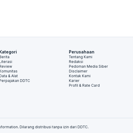
Kategori
Perusahaan
Berita
Tentang Kami
Literasi
Redaksi
Review
Pedoman Media Siber
Komunitas
Disclaimer
Data & Alat
Kontak Kami
Perpajakan DDTC
Karier
Profil & Rate Card
formation. Dilarang distribusi tanpa izin dari DDTC.