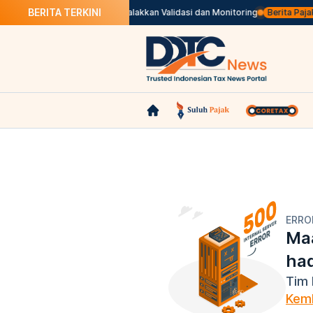
BERITA TERKINI
ahaan AEO Patuh, DJBC Galakkan Validasi dan Monitoring
Berita Pajak dala
ERRO
Maa
ha
Tim 
Kemb