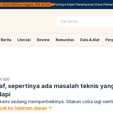
m Bahasa Inggris, Klik di Sini
Purbaya Klaim Penempatan Dana Pemerintah 
Berita
Literasi
Review
Komunitas
Data & Alat
Per
R 500
f, sepertinya ada masalah teknis yan
dapi
kami sedang memperbaikinya. Silakan coba lagi nanti
ali ke halaman depan