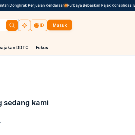
Dongkrak Penjualan Kendaraan
Purbaya Bebaskan Pajak Konsolidasi BUMN
Masuk
ID
pajakan DDTC
Fokus
g sedang kami
.