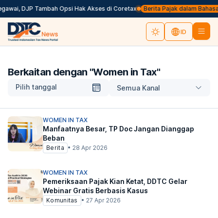
egawai, DJP Tambah Opsi Hak Akses di Coretax
Berita Pajak dalam Bahasa In
ID
Berkaitan dengan "
Women in Tax
"
Pilih tanggal
Semua Kanal
WOMEN IN TAX
Manfaatnya Besar, TP Doc Jangan Dianggap
Beban
Berita
•
28 Apr 2026
WOMEN IN TAX
Pemeriksaan Pajak Kian Ketat, DDTC Gelar
Webinar Gratis Berbasis Kasus
Komunitas
•
27 Apr 2026