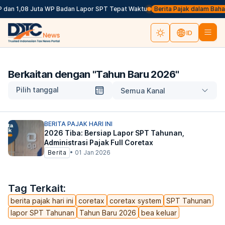
 dan 1,08 Juta WP Badan Lapor SPT Tepat Waktu
Berita Pajak dalam Bahasa 
ID
Berkaitan dengan "
Tahun Baru 2026
"
Pilih tanggal
Semua Kanal
BERITA PAJAK HARI INI
2026 Tiba: Bersiap Lapor SPT Tahunan,
Administrasi Pajak Full Coretax
Berita
•
01 Jan 2026
Tag Terkait:
berita pajak hari ini
coretax
coretax system
SPT Tahunan
lapor SPT Tahunan
Tahun Baru 2026
bea keluar