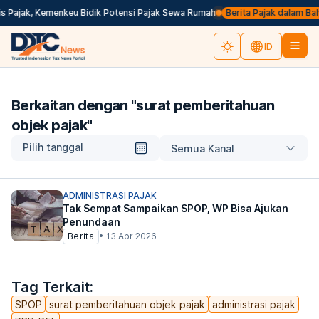
s Pajak, Kemenkeu Bidik Potensi Pajak Sewa Rumah
Berita Pajak dalam Bahas
ID
Berkaitan dengan "
surat pemberitahuan
objek pajak
"
Pilih tanggal
Semua Kanal
ADMINISTRASI PAJAK
Tak Sempat Sampaikan SPOP, WP Bisa Ajukan
Penundaan
Berita
•
13 Apr 2026
Tag Terkait:
SPOP
surat pemberitahuan objek pajak
administrasi pajak