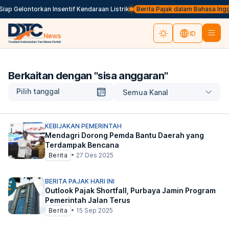
ap Gelontorkan Insentif Kendaraan Listrik
Berita Pajak dalam Bahasa Inggris
ID
Berkaitan dengan "
sisa anggaran
"
Pilih tanggal
Semua Kanal
KEBIJAKAN PEMERINTAH
Mendagri Dorong Pemda Bantu Daerah yang
Terdampak Bencana
Berita
•
27 Des 2025
BERITA PAJAK HARI INI
Outlook Pajak Shortfall, Purbaya Jamin Program
Pemerintah Jalan Terus
Berita
•
15 Sep 2025