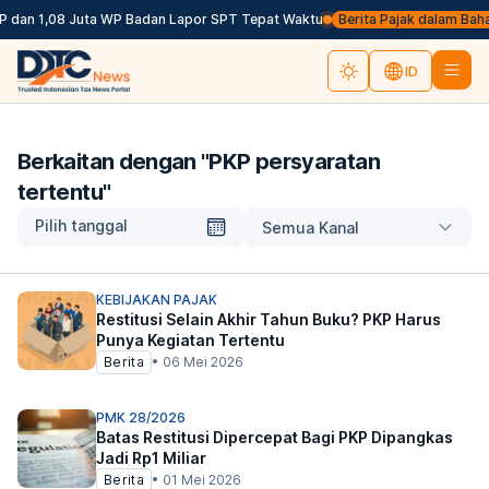
P dan 1,08 Juta WP Badan Lapor SPT Tepat Waktu
Berita Pajak dalam Bahasa
ID
Berkaitan dengan "
PKP persyaratan
tertentu
"
Pilih tanggal
Semua Kanal
KEBIJAKAN PAJAK
Restitusi Selain Akhir Tahun Buku? PKP Harus
Punya Kegiatan Tertentu
Berita
•
06 Mei 2026
PMK 28/2026
Batas Restitusi Dipercepat Bagi PKP Dipangkas
Jadi Rp1 Miliar
Berita
•
01 Mei 2026