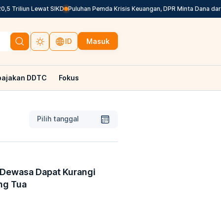
 Triliun Lewat SIKD
Puluhan Pemda Krisis Keuangan, DPR Minta Dana dari P
Masuk
ID
pajakan DDTC
Fokus
Pilih tanggal
 Dewasa Dapat Kurangi
ng Tua