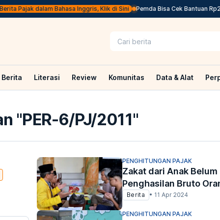
rita Pajak dalam Bahasa Inggris, Klik di Sini
Pemda Bisa Cek Bantuan Rp20,5
Berita
Literasi
Review
Komunitas
Data & Alat
Per
n "
PER-6/PJ/2011
"
PENGHITUNGAN PAJAK
Zakat dari Anak Belum
P
Penghasilan Bruto Ora
Berita
•
11 Apr 2024
PENGHITUNGAN PAJAK