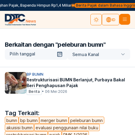
an Pajak, Bapenda Himpun Rp1,4 Miliar
Berita Pajak dalam Bahasa Inggris, 
ID
Berkaitan dengan "
peleburan bumn
"
Pilih tanggal
Semua Kanal
BP BUMN
Restrukturisasi BUMN Berlanjut, Purbaya Bakal
Beri Penghapusan Pajak
Berita
•
06 Mei 2026
Tag Terkait:
bumn
bp bumn
merger bumn
peleburan bumn
akuisisi bumn
evaluasi penggunaan nilai buku
restrukturisasi bumn
pajak
PMK 1/2026