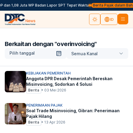
P dan 1,08 Juta WP Badan Lapor SPT Tepat Waktu
Berita Pajak dalam Bahasa
ID
Berkaitan dengan "
overinvoicing
"
Pilih tanggal
Semua Kanal
KEBIJAKAN PEMERINTAH
Anggota DPR Desak Pemerintah Bereskan
Misinvoicing, Sodorkan 4 Solusi
Berita
•
03 Mei 2026
PENERIMAAN PAJAK
Soal Trade Misinvoicing, Gibran: Penerimaan
Pajak Hilang
Berita
•
13 Apr 2026