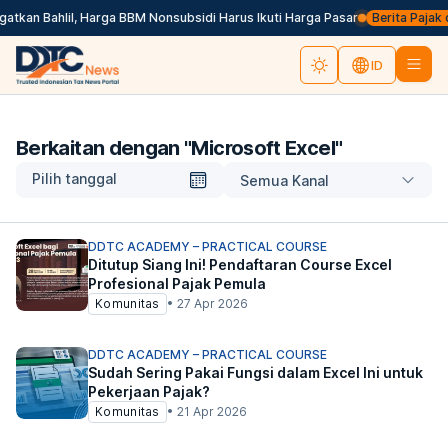
tkan Bahlil, Harga BBM Nonsubsidi Harus Ikuti Harga Pasar
Berita Pajak da
ID
Berkaitan dengan "
Microsoft Excel
"
Pilih tanggal
Semua Kanal
DDTC ACADEMY – PRACTICAL COURSE
Ditutup Siang Ini! Pendaftaran Course Excel
Profesional Pajak Pemula
Komunitas
•
27 Apr 2026
DDTC ACADEMY – PRACTICAL COURSE
Sudah Sering Pakai Fungsi dalam Excel Ini untuk
Pekerjaan Pajak?
Komunitas
•
21 Apr 2026