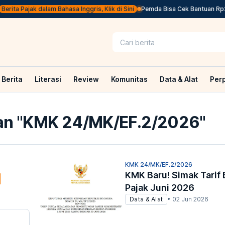
erita Pajak dalam Bahasa Inggris, Klik di Sini
Pemda Bisa Cek Bantuan Rp20,
Berita
Literasi
Review
Komunitas
Data & Alat
Per
n "
KMK 24/MK/EF.2/2026
"
KMK 24/MK/EF.2/2026
KMK Baru! Simak Tarif
Pajak Juni 2026
Data & Alat
•
02 Jun 2026