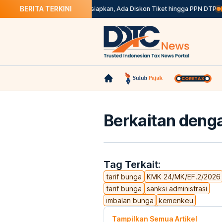
BERITA TERKINI
ustus
Stimulus Semester II Disiapkan, Ada Diskon Tiket hingga PPN DTP
B
Berkaitan denga
Tag Terkait:
tarif bunga
KMK 24/MK/EF.2/2026
tarif bunga
sanksi administrasi
imbalan bunga
kemenkeu
Tampilkan Semua Artikel