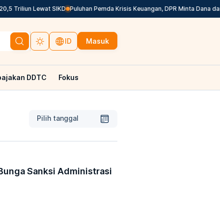
5 Triliun Lewat SIKD
Puluhan Pemda Krisis Keuangan, DPR Minta Dana dari 
Masuk
ID
pajakan DDTC
Fokus
Pilih tanggal
 Bunga Sanksi Administrasi