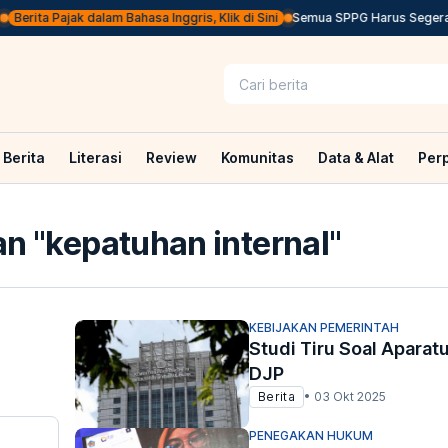
Berita Pajak dalam Bahasa Inggris, Klik di Sini
Semua SPPG Harus Segera U
Berita
Literasi
Review
Komunitas
Data & Alat
Per
n "
kepatuhan internal
"
KEBIJAKAN PEMERINTAH
Studi Tiru Soal Aparatu
DJP
Berita
•
03 Okt 2025
PENEGAKAN HUKUM