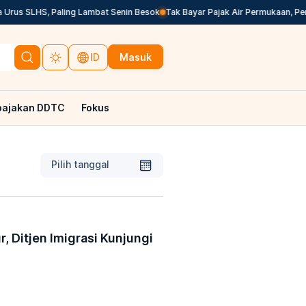
rus SLHS, Paling Lambat Senin Besok
Tak Bayar Pajak Air Permukaan, Per
Masuk
ID
pajakan DDTC
Fokus
Pilih tanggal
r, Ditjen Imigrasi Kunjungi