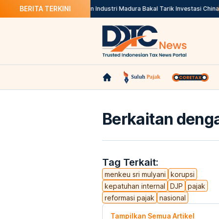
BERITA TERKINI
i ‘Amplop’
Airlangga: Kawasan Industri Madura Bakal Tarik Investasi China
Berkaitan denga
Tag Terkait:
menkeu sri mulyani
korupsi
kepatuhan internal
DJP
pajak
reformasi pajak
nasional
Tampilkan Semua Artikel