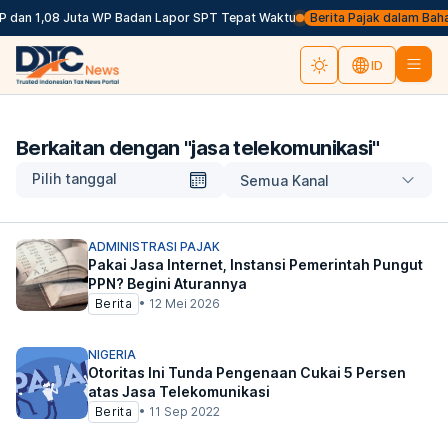
P dan 1,08 Juta WP Badan Lapor SPT Tepat Waktu
Berita Pajak dalam Bahasa
ID
Berkaitan dengan "
jasa telekomunikasi
"
Pilih tanggal
Semua Kanal
ADMINISTRASI PAJAK
Pakai Jasa Internet, Instansi Pemerintah Pungut
PPN? Begini Aturannya
Berita
•
12 Mei 2026
NIGERIA
Otoritas Ini Tunda Pengenaan Cukai 5 Persen
atas Jasa Telekomunikasi
Berita
•
11 Sep 2022