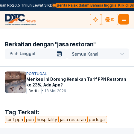
an Rp20,5 Triliun Lewat SIKD
Berita Pajak dalam Bahasa Inggris, Klik di Sin
ID
Berkaitan dengan "
jasa restoran
"
Pilih tanggal
Semua Kanal
PORTUGAL
Menkeu Ini Dorong Kenaikan Tarif PPN Restoran
ke 23%, Ada Apa?
Berita
•
18 Mei 2026
Tag Terkait:
tarif ppn
ppn
hospitality
jasa restoran
portugal