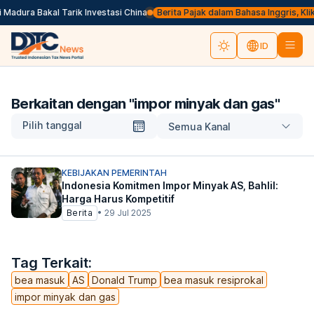
 Madura Bakal Tarik Investasi China
Berita Pajak dalam Bahasa Inggris, Klik 
ID
Berkaitan dengan "
impor minyak dan gas
"
Pilih tanggal
Semua Kanal
KEBIJAKAN PEMERINTAH
Indonesia Komitmen Impor Minyak AS, Bahlil:
Harga Harus Kompetitif
Berita
•
29 Jul 2025
Tag Terkait:
bea masuk
AS
Donald Trump
bea masuk resiprokal
impor minyak dan gas