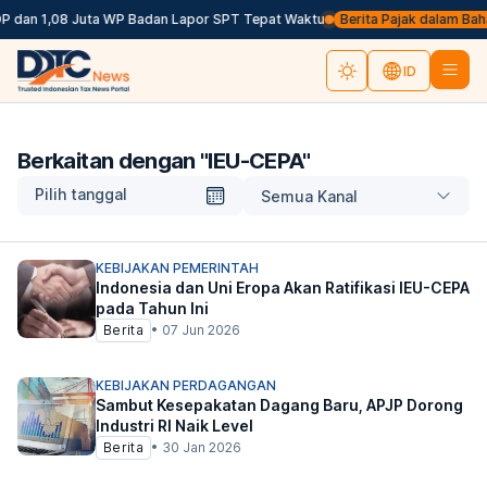
 dan 1,08 Juta WP Badan Lapor SPT Tepat Waktu
Berita Pajak dalam Bahasa 
ID
Berkaitan dengan "
IEU-CEPA
"
Pilih tanggal
Semua Kanal
KEBIJAKAN PEMERINTAH
Indonesia dan Uni Eropa Akan Ratifikasi IEU-CEPA
pada Tahun Ini
Berita
•
07 Jun 2026
KEBIJAKAN PERDAGANGAN
Sambut Kesepakatan Dagang Baru, APJP Dorong
Industri RI Naik Level
Berita
•
30 Jan 2026