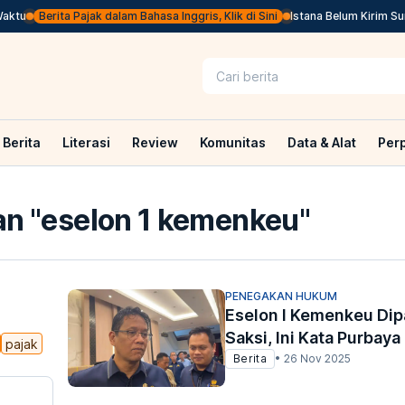
ktu
Berita Pajak dalam Bahasa Inggris, Klik di Sini
Istana Belum Kirim Surp
Berita
Literasi
Review
Komunitas
Data & Alat
Per
n "
eselon 1 kemenkeu
"
PENEGAKAN HUKUM
Eselon I Kemenkeu Dip
Saksi, Ini Kata Purbaya
pajak
Berita
•
26 Nov 2025