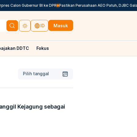
res Calon Gubernur BI ke DPR
Pastikan Perusahaan AEO Patuh, DJBC Galakka
Masuk
ID
pajakan DDTC
Fokus
Pilih tanggal
anggil Kejagung sebagai