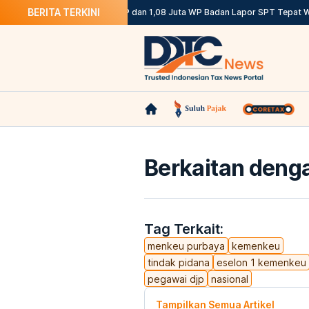
BERITA TERKINI
uannya
DJP: 12,12 Juta WP OP dan 1,08 Juta WP Badan Lapor SPT Tepat Wa
Berkaitan denga
Tag Terkait:
menkeu purbaya
kemenkeu
tindak pidana
eselon 1 kemenkeu
pegawai djp
nasional
Tampilkan Semua Artikel