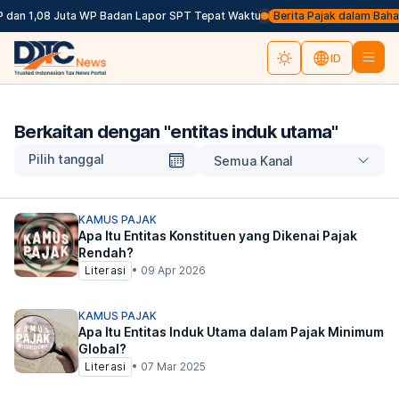
 dan 1,08 Juta WP Badan Lapor SPT Tepat Waktu
Berita Pajak dalam Bahasa 
ID
Berkaitan dengan "
entitas induk utama
"
Pilih tanggal
Semua Kanal
KAMUS PAJAK
Apa Itu Entitas Konstituen yang Dikenai Pajak
Rendah?
Literasi
•
09 Apr 2026
KAMUS PAJAK
Apa Itu Entitas Induk Utama dalam Pajak Minimum
Global?
Literasi
•
07 Mar 2025