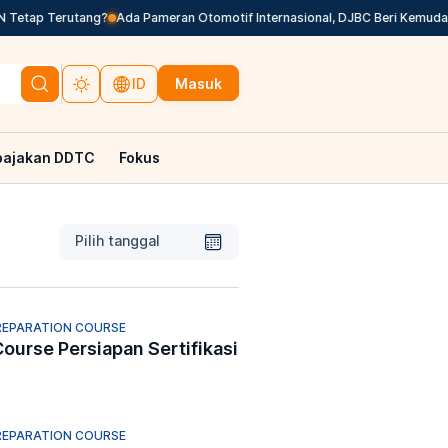
Tetap Terutang?
Ada Pameran Otomotif Internasional, DJBC Beri Kemudaha
Masuk
ID
pajakan DDTC
Fokus
Pilih tanggal
REPARATION COURSE
Course Persiapan Sertifikasi
REPARATION COURSE