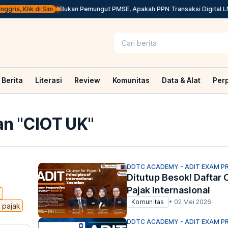
is, Klik di Sini
Bukan Pemungut PMSE, Apakah PPN Transaksi Digital LN 
Berita
Literasi
Review
Komunitas
Data & Alat
Per
n "
CIOT UK
"
DDTC ACADEMY - ADIT EXAM P
Ditutup Besok! Daftar 
Pajak Internasional
l
Komunitas
•
02 Mei 2026
 pajak
DDTC ACADEMY - ADIT EXAM P