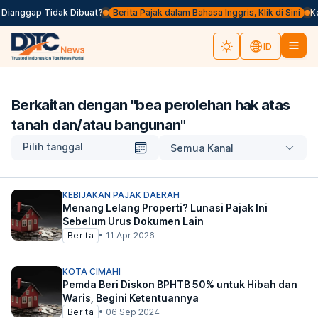
 Dianggap Tidak Dibuat?
Berita Pajak dalam Bahasa Inggris, Klik di Sini
Ke
ID
Berkaitan dengan "
bea perolehan hak atas
tanah dan/atau bangunan
"
Pilih tanggal
Semua Kanal
KEBIJAKAN PAJAK DAERAH
Menang Lelang Properti? Lunasi Pajak Ini
Sebelum Urus Dokumen Lain
Berita
•
11 Apr 2026
KOTA CIMAHI
Pemda Beri Diskon BPHTB 50% untuk Hibah dan
Waris, Begini Ketentuannya
Berita
•
06 Sep 2024