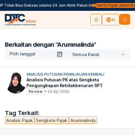
P Tidak Bisa Diakses selama 24 Jam Akhir Pekan Ini
Berita Pajak dalam Baha
ID
Berkaitan dengan "
Arummalinda
"
Pilih tanggal
Semua Kanal
ANALISIS PUTUSAN PENINJAUAN KEMBALI
Analisis Putusan PK atas Sengketa
Pengungkapan Ketidakbenaran SPT
Review
•
24 Apr 2020
Tag Terkait:
Analisis Pajak
Sengketa Pajak
Arummalinda