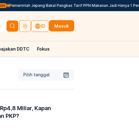
i
Pemerintah Jepang Bakal Pangkas Tarif PPN Makanan Jadi Hanya 1 Pers
Masuk
ID
pajakan DDTC
Fokus
Pilih tanggal
p4,8 Miliar, Kapan
an PKP?