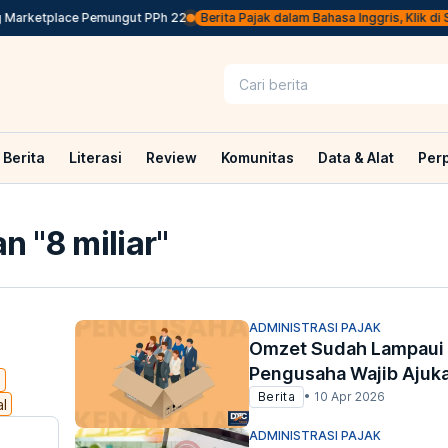
 Marketplace Pemungut PPh 22
Berita Pajak dalam Bahasa Inggris, Klik di Sin
Berita
Literasi
Review
Komunitas
Data & Alat
Per
n "
8 miliar
"
ADMINISTRASI PAJAK
Omzet Sudah Lampaui R
Pengusaha Wajib Ajuk
a
Berita
•
10 Apr 2026
al
ADMINISTRASI PAJAK