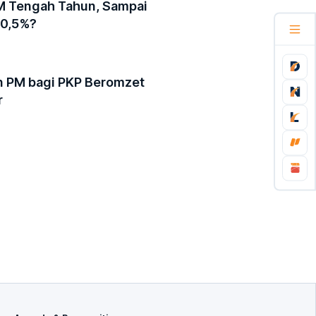
M Tengah Tahun, Sampai
 0,5%?
 PM bagi PKP Beromzet
r