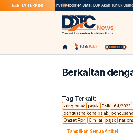
BERITA TERKINI
k Valid di Coretax? Ini Solusinya
Kepdirjen Batal, DJP Akan Tunjuk Ulang
Berkaitan denga
Tag Terkait:
kring pajak
pajak
PMK 164/2023
pengusaha kena pajak
pengusah
Omzet Rp4
6 miliar
pajak
nasion
Tampilkan Semua Artikel