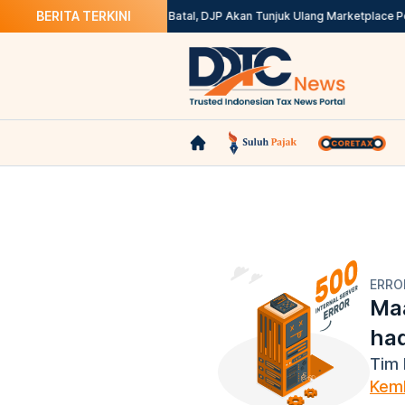
BERITA TERKINI
tax? Ini Solusinya
Kepdirjen Batal, DJP Akan Tunjuk Ulang Marketplace P
ERRO
Maa
ha
Tim 
Kemb