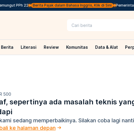
emungut PPh 22
Berita Pajak dalam Bahasa Inggris, Klik di Sini
Pemerintah 
Berita
Literasi
Review
Komunitas
Data & Alat
Per
R 500
f, sepertinya ada masalah teknis yan
dapi
kami sedang memperbaikinya. Silakan coba lagi nanti
ali ke halaman depan