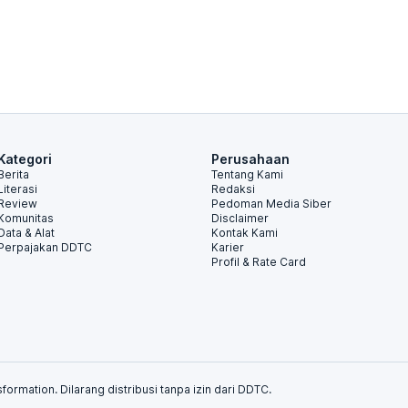
Kategori
Perusahaan
Berita
Tentang Kami
Literasi
Redaksi
Review
Pedoman Media Siber
Komunitas
Disclaimer
Data & Alat
Kontak Kami
Perpajakan DDTC
Karier
Profil & Rate Card
formation. Dilarang distribusi tanpa izin dari DDTC.