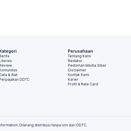
Kategori
Perusahaan
Berita
Tentang Kami
Literasi
Redaksi
Review
Pedoman Media Siber
Komunitas
Disclaimer
Data & Alat
Kontak Kami
Perpajakan DDTC
Karier
Profil & Rate Card
formation. Dilarang distribusi tanpa izin dari DDTC.