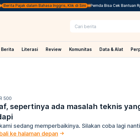
Berita Pajak dalam Bahasa Inggris, Klik di Sini
Pemda Bisa Cek Bantuan Rp20
Berita
Literasi
Review
Komunitas
Data & Alat
Per
R 500
f, sepertinya ada masalah teknis yan
dapi
kami sedang memperbaikinya. Silakan coba lagi nanti
ali ke halaman depan