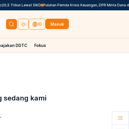
,5 Triliun Lewat SIKD
Puluhan Pemda Krisis Keuangan, DPR Minta Dana dar
Masuk
ID
pajakan DDTC
Fokus
g sedang kami
.