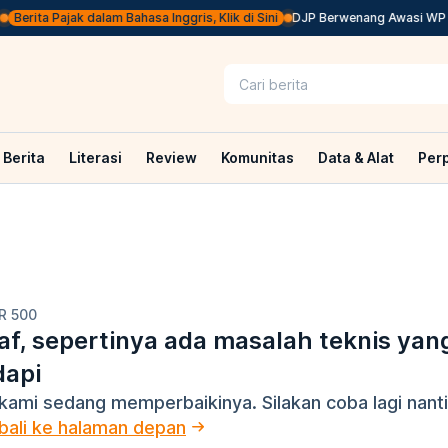
Berita Pajak dalam Bahasa Inggris, Klik di Sini
DJP Berwenang Awasi WP ya
Berita
Literasi
Review
Komunitas
Data & Alat
Per
R 500
f, sepertinya ada masalah teknis yan
dapi
kami sedang memperbaikinya. Silakan coba lagi nanti
ali ke halaman depan