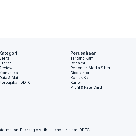
Kategori
Perusahaan
Berita
Tentang Kami
Literasi
Redaksi
Review
Pedoman Media Siber
Komunitas
Disclaimer
Data & Alat
Kontak Kami
Perpajakan DDTC
Karier
Profil & Rate Card
formation. Dilarang distribusi tanpa izin dari DDTC.