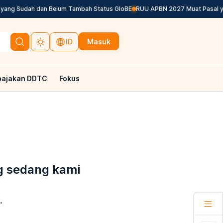
ng Sudah dan Belum Tambah Status GloBE
RUU APBN 2027 Muat Pasal yan
Masuk
ID
pajakan DDTC
Fokus
g sedang kami
.