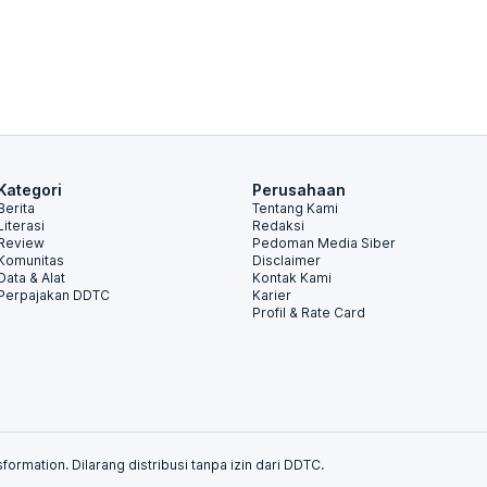
Kategori
Perusahaan
Berita
Tentang Kami
Literasi
Redaksi
Review
Pedoman Media Siber
Komunitas
Disclaimer
Data & Alat
Kontak Kami
Perpajakan DDTC
Karier
Profil & Rate Card
formation. Dilarang distribusi tanpa izin dari DDTC.