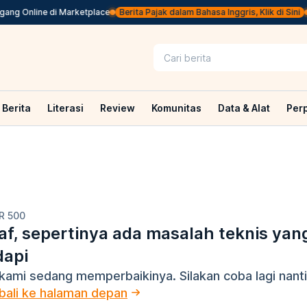
ng Online di Marketplace
Berita Pajak dalam Bahasa Inggris, Klik di Sini
Berita
Literasi
Review
Komunitas
Data & Alat
Per
R 500
f, sepertinya ada masalah teknis yan
dapi
kami sedang memperbaikinya. Silakan coba lagi nanti
ali ke halaman depan