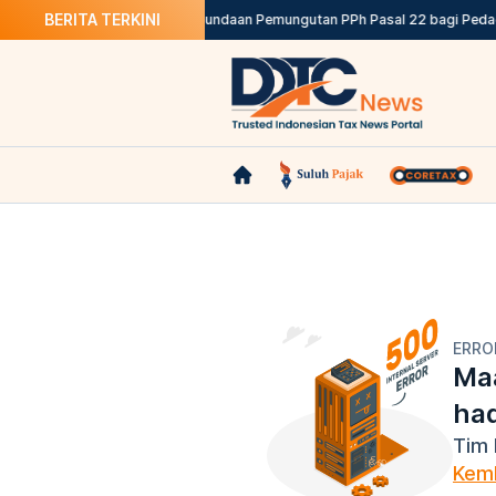
BERITA TERKINI
s Belanja Pegawai Pemda
Penundaan Pemungutan PPh Pasal 22 bagi Pedaga
ERRO
Maa
ha
Tim 
Kemb