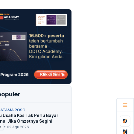
populer
RATAMA POSO
u Usaha Kos Tak Perlu Bayar
inal Jika Omzetnya Segini
a
•
02 Agu 2026