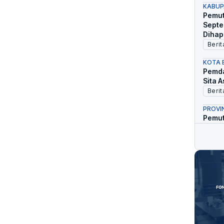
KABUP
Pemut
Septe
Dihap
Berit
KOTA 
Pemda
Sita 
Berit
PROVI
Pemut
Ojol 
Berit
PROVI
Tungg
Puluh
Berit