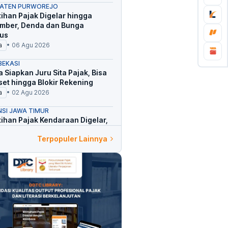
ATEN PURWOREJO
ihan Pajak Digelar hingga
mber, Denda dan Bunga
us
a
•
06 Agu 2026
BEKASI
 Siapkan Juru Sita Pajak, Bisa
Aset hingga Blokir Rekening
a
•
02 Agu 2026
NSI JAWA TIMUR
ihan Pajak Kendaraan Digelar,
dan Buruh Dapat Diskon Khusus
Terpopuler Lainnya
a
•
02 Agu 2026
NSI SULAWESI BARAT
ak Pajak Bertahun-tahun,
an Kendaraan Terjaring Razia
a
•
26 Jul 2026