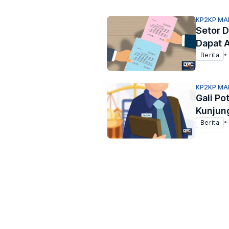
KP2KP MA
Setor D
Dapat A
Berita
•
KP2KP MA
Gali Po
Kunjun
Berita
•