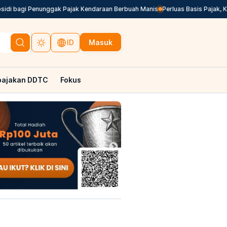
bagi Penunggak Pajak Kendaraan Berbuah Manis
Perluas Basis Pajak, Keme
Masuk
ID
pajakan DDTC
Fokus