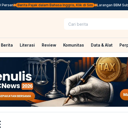
sen
Berita Pajak dalam Bahasa Inggris, Klik di Sini
Larangan BBM Subsidi 
Berita
Literasi
Review
Komunitas
Data & Alat
Per
E