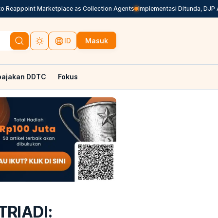
appoint Marketplace as Collection Agents
Implementasi Ditunda, DJP Akan
Masuk
ID
pajakan DDTC
Fokus
RIADI: