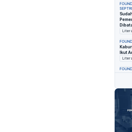
FOUND
SEPTRI
Sudah
Pemer
Dibat
Liter
FOUND
Kabur
Ikut 
Liter
FOUND
Babak
dan K
Kepa
Liter
FOUND
‘Rest
Seger
Muncu
Liter