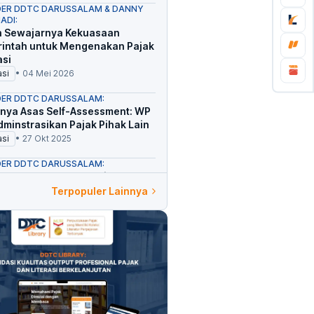
ER DDTC DARUSSALAM & DANNY
ADI:
 Sewajarnya Kekuasaan
intah untuk Mengenakan Pajak
asi
asi
•
04 Mei 2026
ER DDTC DARUSSALAM:
nya Asas Self-Assessment: WP
Adminstrasikan Pajak Pihak Lain
asi
•
27 Okt 2025
ER DDTC DARUSSALAM:
 Baru Hubungan Otoritas, WP,
onsultan Pajak: Kunci
Terpopuler Lainnya
tuhan
asi
•
13 Okt 2025
ER DDTC DARUSSALAM:
itusi PPN Harus Diberikan
a Setelah Kelebihan Pajak
l’
asi
•
11 Mei 2026