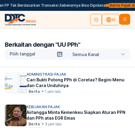
an FP Tak Berdasarkan Transaksi Sebenarnya Bisa Dipidana
Berita Pajak dal
ID
Berkaitan dengan "
UU PPh
"
Pilih tanggal
Semua Kanal
ADMINISTRASI PAJAK
Cari Bukti Potong PPh di Coretax? Begini Menu
dan Cara Unduhnya
Berita
•
1 jam lalu
KEBIJAKAN PAJAK
Airlangga Minta Kemenkeu Siapkan Aturan PPN
dan PPh atas EGR Emas
Berita
•
3 jam lalu