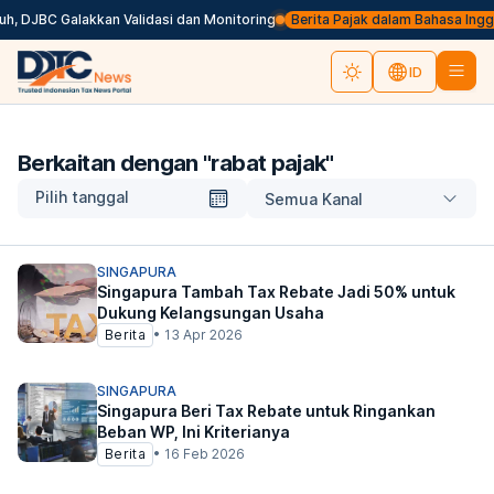
, DJBC Galakkan Validasi dan Monitoring
Berita Pajak dalam Bahasa Inggris,
ID
Berkaitan dengan "
rabat pajak
"
Pilih tanggal
Semua Kanal
SINGAPURA
Singapura Tambah Tax Rebate Jadi 50% untuk
Dukung Kelangsungan Usaha
Berita
•
13 Apr 2026
SINGAPURA
Singapura Beri Tax Rebate untuk Ringankan
Beban WP, Ini Kriterianya
Berita
•
16 Feb 2026