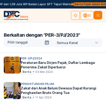
P dan 1,08 Juta WP Badan Lapor SPT Tepat Waktu
Berita Pajak dalam Bahas
ID
Berkaitan dengan "
PER-3/PJ/2023
"
Pilih tanggal
Semua Kanal
PER-3/PJ/2024
Peraturan Baru Dirjen Pajak, Daftar Lembaga
Penerima Zakat Diperbarui
Berita
•
03 Mei 2024
PENGHITUNGAN PAJAK
Zakat dari Anak Belum Dewasa Dapat Kurangi
Penghasilan Bruto Orang Tua
Berita
•
11 Apr 2024