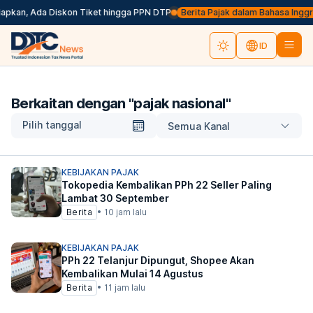
apkan, Ada Diskon Tiket hingga PPN DTP
Berita Pajak dalam Bahasa Inggris, 
ID
Berkaitan dengan "
pajak nasional
"
Pilih tanggal
Semua Kanal
KEBIJAKAN PAJAK
Tokopedia Kembalikan PPh 22 Seller Paling
Lambat 30 September
Berita
•
10 jam lalu
KEBIJAKAN PAJAK
PPh 22 Telanjur Dipungut, Shopee Akan
Kembalikan Mulai 14 Agustus
Berita
•
11 jam lalu