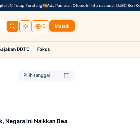
l LN Tetap Terutang?
Ada Pameran Otomotif Internasional, DJBC Beri Ke
Masuk
ID
pajakan DDTC
Fokus
Pilih tanggal
, Negara Ini Naikkan Bea