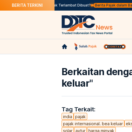
BERITA TERKINI
s Seleksi
Apa Itu Faktur Pajak Terlambat Dibuat?
Berita Pajak dalam Bahasa
Berkaitan denga
keluar
"
Tag Terkait:
india
pajak
pajak internasional. bea keluar
ek
solar
avtur
harga minyak