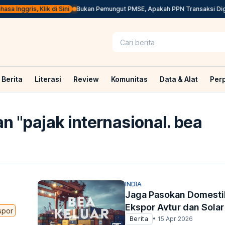
 Inggris, Klik di Sini
Bukan Pemungut PMSE, Apakah PPN Transaksi Digita
Berita
Literasi
Review
Komunitas
Data & Alat
Per
n "
pajak internasional. bea
INDIA
Jaga Pasokan Domestik
Ekspor Avtur dan Solar
spor
Berita
•
15 Apr 2026