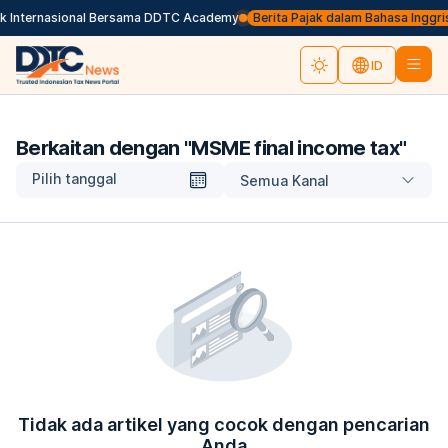
jak Internasional Bersama DDTC Academy
Berita Pajak dalam Bahasa Inggris, 
ID
Berkaitan dengan "
MSME final income tax
"
Pilih tanggal
Semua Kanal
Tidak ada artikel yang cocok dengan pencarian
Anda