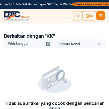
P dan 1,08 Juta WP Badan Lapor SPT Tepat Waktu
Berita Pajak dalam Bahasa
ID
Berkaitan dengan "
KK
"
Pilih tanggal
Semua Kanal
Tidak ada artikel yang cocok dengan pencarian
Anda