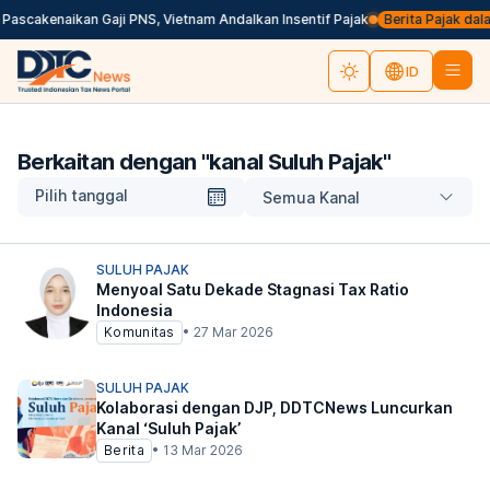
Pascakenaikan Gaji PNS, Vietnam Andalkan Insentif Pajak
Berita Pajak dalam
ID
Berkaitan dengan "
kanal Suluh Pajak
"
Pilih tanggal
Semua Kanal
SULUH PAJAK
Menyoal Satu Dekade Stagnasi Tax Ratio
Indonesia
Komunitas
•
27 Mar 2026
SULUH PAJAK
Kolaborasi dengan DJP, DDTCNews Luncurkan
Kanal ‘Suluh Pajak’
Berita
•
13 Mar 2026